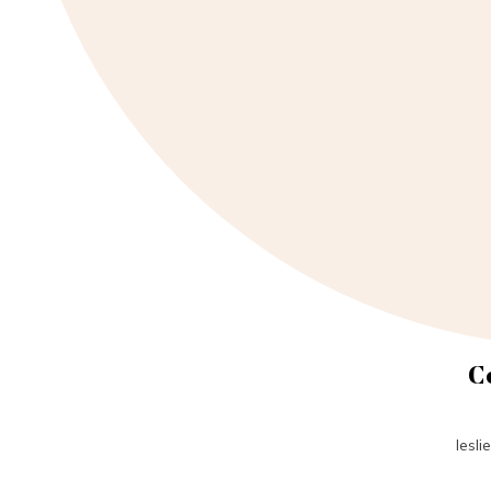
C
lesl