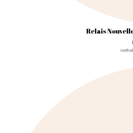
Relais Nouvell
nathal